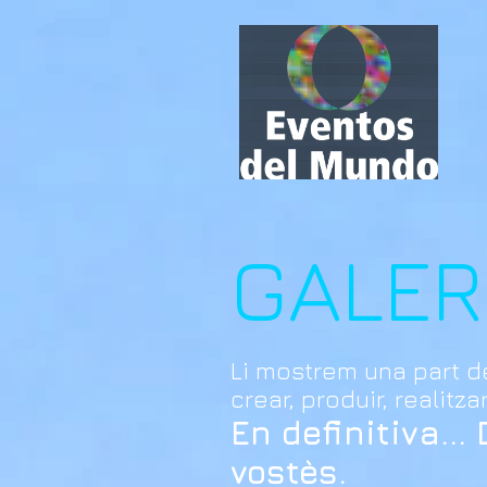
GALER
Li mostrem una part d
crear, produir, realitza
En definitiva...
vostès.