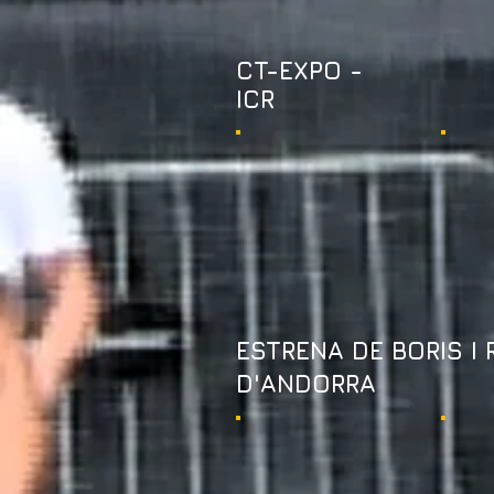
CT-EXPO -
ICR
ESTRENA DE BORIS I 
D'ANDORRA