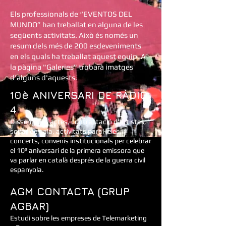
Els professionals de “EVENTOS DEL
MUNDO” han treballat en alguna de les
següents activitats. Això és només un
resum dels més de 200 esdeveniments
en els quals ha treballat aquest equip. A
la pàgina "Galeries" trobarà imatges
d'alguns d'aquests.
10è ANIVERSARI DE RÀDIO
4
Disseny dels actes, contractació d'artistes,
sopar de gala, activitats paral·leles,
concerts, convenis institucionals per celebrar
el 10º aniversari de la primera emissora que
va parlar en català després de la guerra civil
espanyola.
AGM CONTACTA (GRUP
AGBAR)
Estudi sobre les empreses de Telemarketing