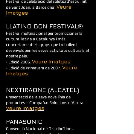
Festival de celebració del solstici d'estiu, nit
Veure
de Sant Joan, a Barcelona.
Imatges
LLATINO BCN FESTIVAL
®
Festival multinacional per promocionar la
cultura llatina a Catalunya i més
concretament els grups que treballen i
desenvolupen les seves activitats culturals al
nostre país.
Veure Imatges
- Edició 2006.
Veure
- Edició de Primavera de 2007.
Imatges
NEXTIRAONE (ALCATEL)
Presentació de la seva nova línia de
productes – Campaña: Solucions d'Altura.
Veure Imatges
PANASONIC
Convenció Nacional de Distribuïdors.