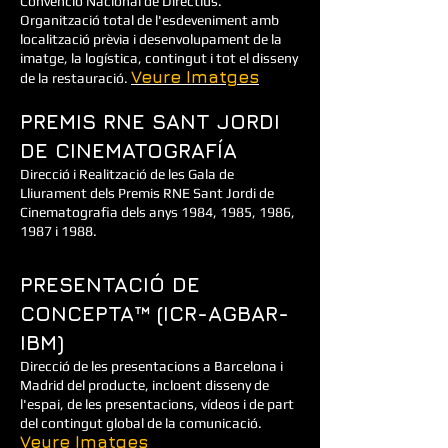
Convenció Nacional de Directius.
Organització total de l'esdeveniment amb
localització prèvia i desenvolupament de la
imatge, la logística, contingut i tot el disseny
Veure Imatges
de la restauració.
PREMIS RNE SANT JORDI
DE CINEMATOGRAFÍA
Direcció i Realització de les Gala de
Lliurament dels Premis RNE Sant Jordi de
Cinematografia dels anys 1984, 1985, 1986,
1987 i 1988.
PRESENTACIÓ DE
CONCEPTA™ (ICR-AGBAR-
IBM)
Direcció de les presentacions a Barcelona i
Madrid del producte, incloent disseny de
l'espai, de les presentacions, vídeos i de part
del contingut global de la comunicació.
Veure Imatges