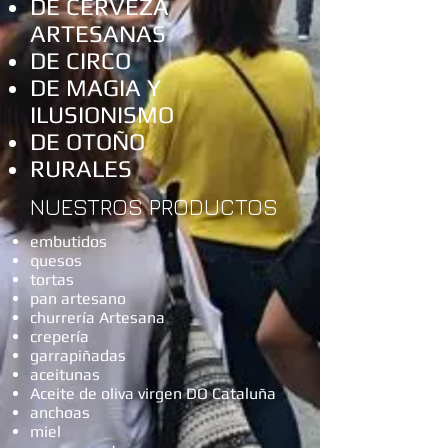
DE CERVEZA
ARTESANAS
DE CIRCO
DE MAGIA Y
ILUSIONISMO
DE OTOÑO
RURALES
NUESTROS PRODUCTOS
embutidos
quesos
tortas
pan artesano
churrería Artesana
crepería
garrapiñadas
aceitunas
Aceite de oliva virgen DO Cataluña
anchoas
miel