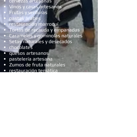
cervezas artesanas
Vinos y cavas artesanos
Frutas y verduras
pastas árabes
restauración marroquí
Tortas de recauda y empanadas
Caramelos y gominolas naturales
Setas naturales y desecados
chocolates
quesos artesanos
pastelería artesana
Zumos de fruta naturales
restauración temática
crepes
Pastchwork
Piezas de madera
Juegos infantiles
complementos
muñecas
sombreros
Artesanía en plata y Bisutería
minerales
flores secas
cerámica