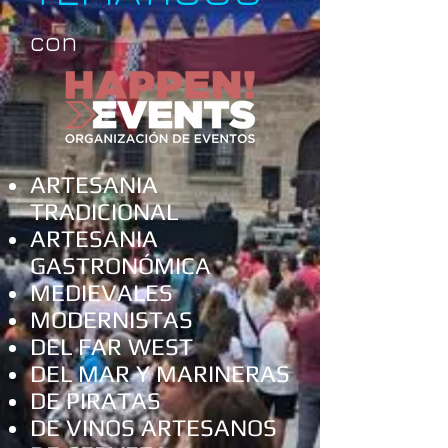
con
ARTESANIA
TRADICIONAL
ARTESANIA
GASTRONÓMICA
MEDIEVALES
MODERNISTAS
DEL FAR WEST
DEL MAR Y MARINERAS
DE PIRATAS
DE VINOS ARTESANOS