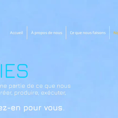
Accueil
À propos de nous
Ce que nous faisons
No
IES
ne partie de ce que nous
éer, produire, exécuter,
itez-en pour vous.