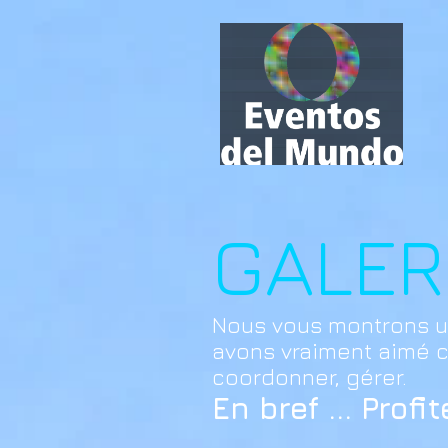
GALER
Nous vous montrons u
avons vraiment aimé cr
coordonner, gérer.
En bref ... Prof