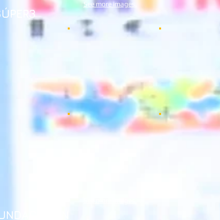
See more images.
SÚPER3
See more images.
UNDACIÓ IBN