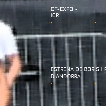
CT-EXPO -
ICR
ESTRENA DE BORIS I 
D'ANDORRA