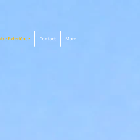
tre Exteriénce
Contact
More