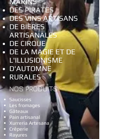
MARINS
DES PIRATES
DES VINS ARTISANS
DE BIÈRES
ARTISANALES
DE CIRQUE
DE LA MAGIE ET DE
L'ILLUSIONISME
D'AUTOMNE
RURALES
NOS PRODUITS
Saucisses
Les fromages
Gâteaux
Pain artisanal
Xurreria Artesana
Crêperie
Rayures