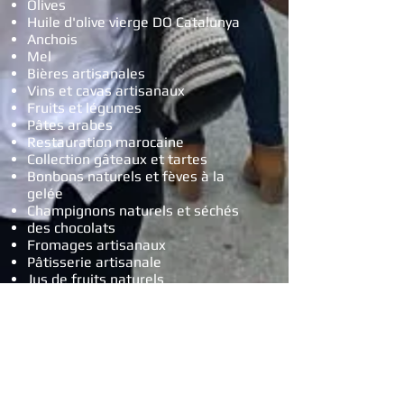
Olives
Huile d'olive vierge DO Catalunya
Anchois
Mel
Bières artisanales
Vins et cavas artisanaux
Fruits et légumes
Pâtes arabes
Restauration marocaine
Collection gâteaux et tartes
Bonbons naturels et fèves à la
gelée
Champignons naturels et séchés
des chocolats
Fromages artisanaux
Pâtisserie artisanale
Jus de fruits naturels
Restauration thématique
Crêpes
Pastchwork
Pièces en bois
Jeux pour enfants
Compléments
Neuf